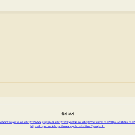
함께 보기
://www.easydive.co.kr
https://www.junglip.or.kr
https://skynarcia.co.kr
https://kr-cntnk.co.kr
https://clubbus.co.kr
https://kcrpod.co.kr
https://www.gnjob.co.kr
https://gongbe.kr