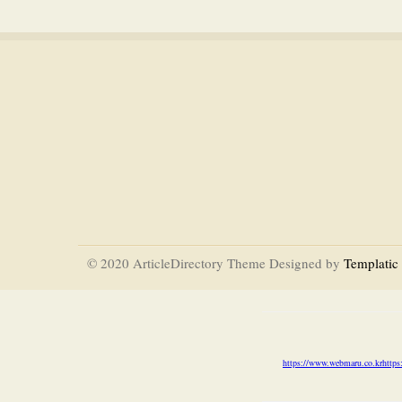
© 2020 ArticleDirectory Theme Designed by
Templatic
https://www.webmaru.co.kr
https