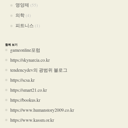
영양제
(55)
의학
(4)
피트니스
(1)
함께 보기
gameonline포럼
https://skynarcia.co.kr
tendencydev의 광범위 블로그
https://scsa.kr
https://smart21.co.kr
https://bookus.kr
https://www.humanstory2009.co.kr
https://www.kassm.or.kr